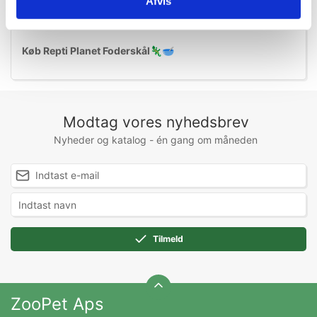
Afvis
🔹
Velegnet til både mad og vand
🔹
Passer til alle terrariestørrelser
Køb Repti Planet Foderskål
🦎🥣
Modtag vores nyhedsbrev
Nyheder og katalog - én gang om måneden
Tilmeld
ZooPet Aps