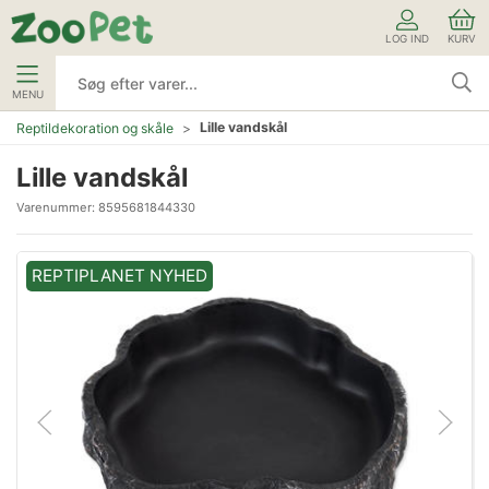
LOG IND
KURV
MENU
Lille vandskål
Reptildekoration og skåle
Lille vandskål
Varenummer:
8595681844330
REPTIPLANET NYHED