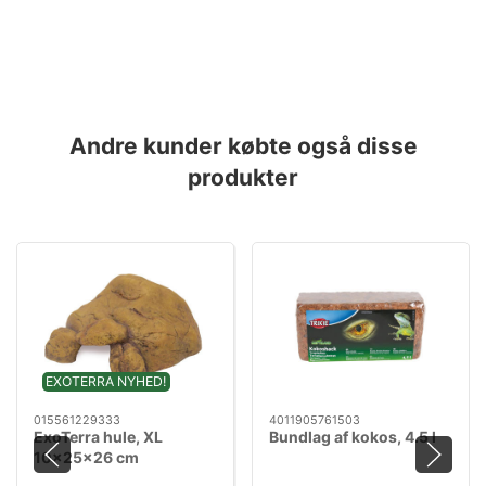
Andre kunder købte også disse
produkter
EXOTERRA NYHED!
015561229333
4011905761503
ExoTerra hule, XL
Bundlag af kokos, 4.5 l
10x25x26 cm