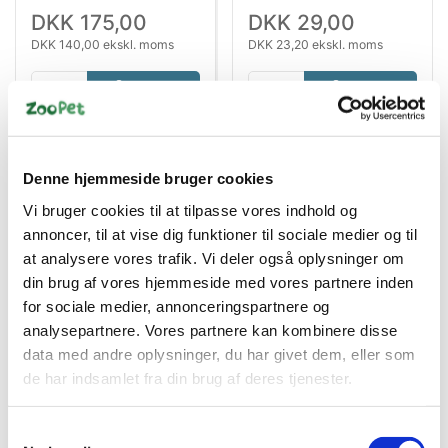
DKK 175,00
DKK 29,00
DKK 140,00 ekskl. moms
DKK 23,20 ekskl. moms
Køb nu
Køb nu
På lager
Ikke på lager
Denne hjemmeside bruger cookies
Vi bruger cookies til at tilpasse vores indhold og
annoncer, til at vise dig funktioner til sociale medier og til
at analysere vores trafik. Vi deler også oplysninger om
din brug af vores hjemmeside med vores partnere inden
for sociale medier, annonceringspartnere og
analysepartnere. Vores partnere kan kombinere disse
Information
Specifikationer
data med andre oplysninger, du har givet dem, eller som
de har indsamlet fra din brug af deres tjenester.
Det bedste for dit kæledyr – Repti Planet Foderskål Sort
Samtykkevalg
15,5x14,0x3,4 cm