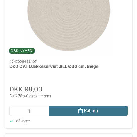
D&D NYHED!
4047059482407
D&D CAT Dækkeserviet JILL Ø30 cm. Beige
DKK 98,00
DKK 78,40 ekskl. moms
Køb nu
På lager