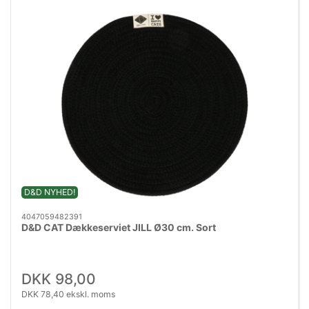
D&D NYHED!
4047059482391
D&D CAT Dækkeserviet JILL Ø30 cm. Sort
DKK 98,00
DKK 78,40 ekskl. moms