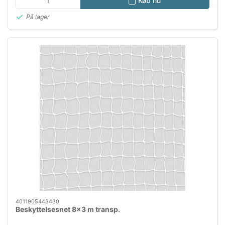
Køb nu
På lager
4011905443430
Beskyttelsesnet 8x3 m transp.