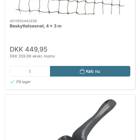
4011905442938
Beskyttelsesnet, 4 x 3 m
DKK 449,95
DKK 359,96 ekskl. moms
Køb nu
På lager