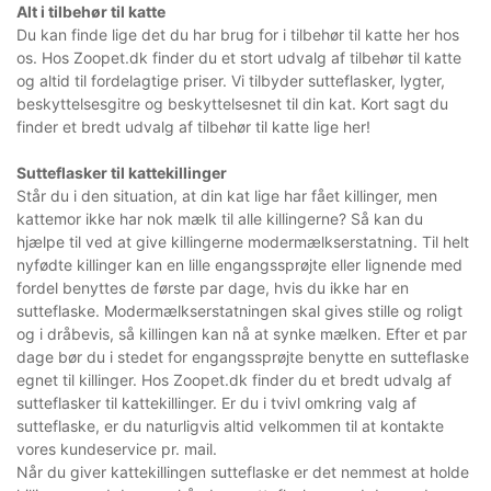
Alt i tilbehør til katte
Du kan finde lige det du har brug for i tilbehør til katte her hos
os. Hos Zoopet.dk finder du et stort udvalg af tilbehør til katte
og altid til fordelagtige priser. Vi tilbyder sutteflasker, lygter,
beskyttelsesgitre og beskyttelsesnet til din kat. Kort sagt du
finder et bredt udvalg af tilbehør til katte lige her!
Sutteflasker til kattekillinger
Står du i den situation, at din kat lige har fået killinger, men
kattemor ikke har nok mælk til alle killingerne? Så kan du
hjælpe til ved at give killingerne modermælkserstatning. Til helt
nyfødte killinger kan en lille engangssprøjte eller lignende med
fordel benyttes de første par dage, hvis du ikke har en
sutteflaske. Modermælkserstatningen skal gives stille og roligt
og i dråbevis, så killingen kan nå at synke mælken. Efter et par
dage bør du i stedet for engangssprøjte benytte en sutteflaske
egnet til killinger. Hos Zoopet.dk finder du et bredt udvalg af
sutteflasker til kattekillinger. Er du i tvivl omkring valg af
sutteflaske, er du naturligvis altid velkommen til at kontakte
vores kundeservice pr. mail.
Når du giver kattekillingen sutteflaske er det nemmest at holde