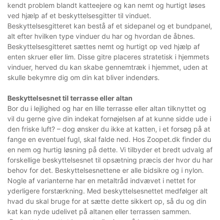
kendt problem blandt katteejere og kan nemt og hurtigt løses
ved hjælp af et beskyttelsesgitter til vinduet.
Beskyttelsesgitteret kan bestå af et sidepanel og et bundpanel,
alt efter hvilken type vinduer du har og hvordan de åbnes.
Beskyttelsesgitteret sættes nemt og hurtigt op ved hjælp af
enten skruer eller lim. Disse gitre placeres stratetisk i hjemmets
vinduer, herved du kan skabe gennemtræk i hjemmet, uden at
skulle bekymre dig om din kat bliver indendørs.
Beskyttelsesnet til terrasse eller altan
Bor du i lejlighed og har en lille terrasse eller altan tilknyttet og
vil du gerne give din indekat fornøjelsen af at kunne sidde ude i
den friske luft? – dog ønsker du ikke at katten, i et forsøg på at
fange en eventuel fugl, skal falde ned. Hos Zoopet.dk finder du
en nem og hurtig løsning på dette. Vi tilbyder et bredt udvalg af
forskellige beskyttelsesnet til opsætning præcis der hvor du har
behov for det. Beskyttelsesnettene er alle bidsikre og i nylon.
Nogle af varianterne har en metaltråd indvævet i nettet for
yderligere forstærkning. Med beskyttelsesnettet medfølger alt
hvad du skal bruge for at sætte dette sikkert op, så du og din
kat kan nyde udelivet på altanen eller terrassen sammen.