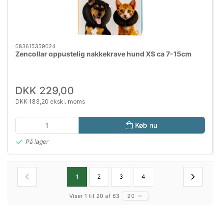
683615359024
Zencollar oppustelig nakkekrave hund XS ca 7-15cm
DKK 229,00
DKK 183,20 ekskl. moms
Køb nu
På lager
1
2
3
4
Viser 1 til 20 af 63
20