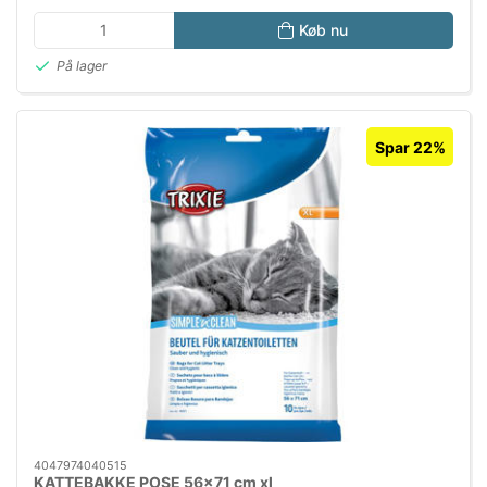
Køb nu
På lager
Spar 22%
4047974040515
KATTEBAKKE POSE 56x71 cm xl