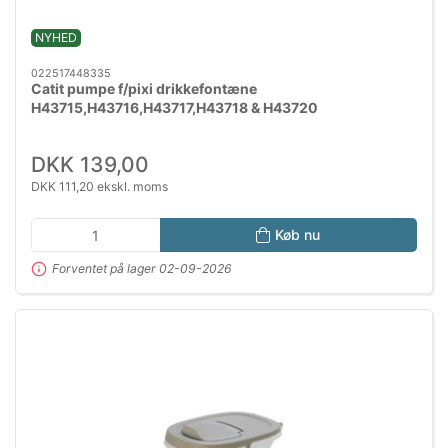
NYHED
022517448335
Catit pumpe f/pixi drikkefontæne
H43715,H43716,H43717,H43718 & H43720
DKK 139,00
DKK 111,20 ekskl. moms
Køb nu
Forventet på lager 02-09-2026