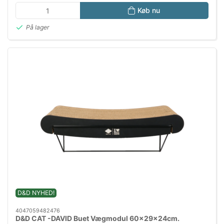
Køb nu
På lager
D&D NYHED!
4047059482476
D&D CAT -DAVID Buet Vægmodul 60x29x24cm.