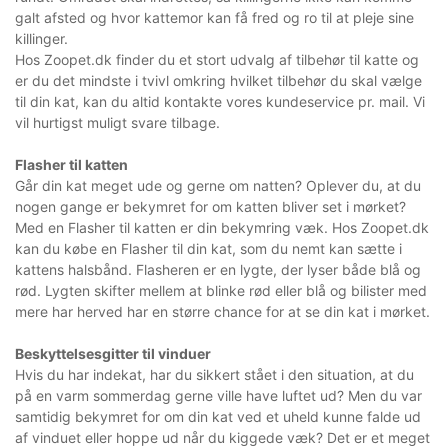
galt afsted og hvor kattemor kan få fred og ro til at pleje sine
killinger.
Hos Zoopet.dk finder du et stort udvalg af tilbehør til katte og
er du det mindste i tvivl omkring hvilket tilbehør du skal vælge
til din kat, kan du altid kontakte vores kundeservice pr. mail. Vi
vil hurtigst muligt svare tilbage.
Flasher til katten
Går din kat meget ude og gerne om natten? Oplever du, at du
nogen gange er bekymret for om katten bliver set i mørket?
Med en Flasher til katten er din bekymring væk. Hos Zoopet.dk
kan du købe en Flasher til din kat, som du nemt kan sætte i
kattens halsbånd. Flasheren er en lygte, der lyser både blå og
rød. Lygten skifter mellem at blinke rød eller blå og bilister med
mere har herved har en større chance for at se din kat i mørket.
Beskyttelsesgitter til vinduer
Hvis du har indekat, har du sikkert stået i den situation, at du
på en varm sommerdag gerne ville have luftet ud? Men du var
samtidig bekymret for om din kat ved et uheld kunne falde ud
af vinduet eller hoppe ud når du kiggede væk? Det er et meget