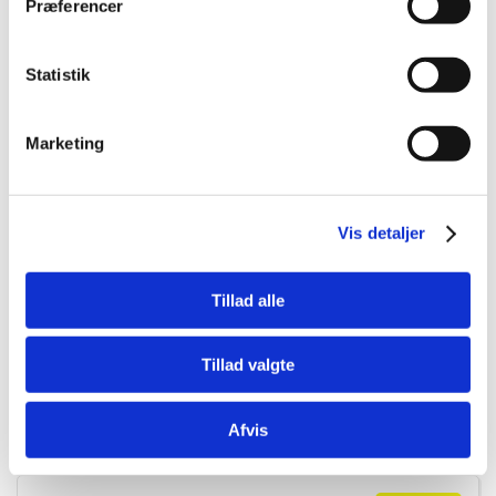
Præferencer
Statistik
Marketing
7330002043945
KLOFIL ELEKTRISK BATTERIDRIVEN 2xAA BATTERI ikke
Vis detaljer
med
Tillad alle
DKK 169,00
DKK 135,20 ekskl. moms
Tillad valgte
Køb nu
Afvis
På lager