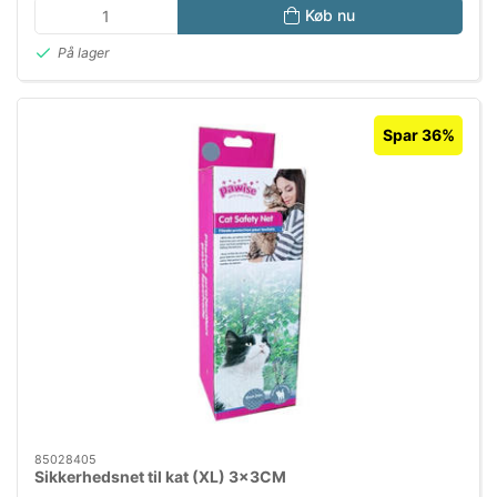
Køb nu
På lager
Spar 36%
85028405
Sikkerhedsnet til kat (XL) 3x3CM