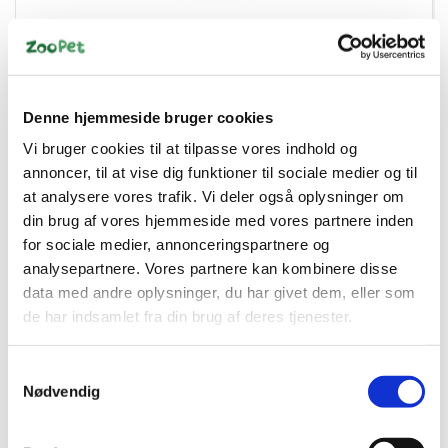
4011905403854
Trixie Måtte til kattetoilet – 41 × 25 cm, grå PVC
Denne hjemmeside bruger cookies
Vi bruger cookies til at tilpasse vores indhold og
DKK 39,95
annoncer, til at vise dig funktioner til sociale medier og til
DKK 31,96 ekskl. moms
at analysere vores trafik. Vi deler også oplysninger om
din brug af vores hjemmeside med vores partnere inden
Køb nu
for sociale medier, annonceringspartnere og
analysepartnere. Vores partnere kan kombinere disse
På lager
data med andre oplysninger, du har givet dem, eller som
de har indsamlet fra din brug af deres tjenester.
Samtykkevalg
Nødvendig