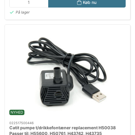
Køb nu
På lager
NYHED
022517500446
Catit pumpe t/drikkefontæner replacement H50038
Passer til: H55600, H50761, H43742, H43735