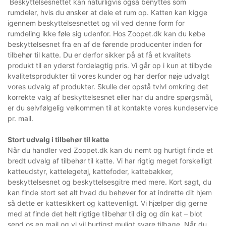
Beskyttelsesnettet kan naturligvis også benyttes som
rumdeler, hvis du ønsker at dele et rum op. Katten kan kigge
igennem beskyttelsesnettet og vil ved denne form for
rumdeling ikke føle sig udenfor. Hos Zoopet.dk kan du købe
beskyttelsesnet fra en af de førende producenter inden for
tilbehør til katte. Du er derfor sikker på at få et kvalitets
produkt til en yderst fordelagtig pris. Vi går op i kun at tilbyde
kvalitetsprodukter til vores kunder og har derfor nøje udvalgt
vores udvalg af produkter. Skulle der opstå tvivl omkring det
korrekte valg af beskyttelsesnet eller har du andre spørgsmål,
er du selvfølgelig velkommen til at kontakte vores kundeservice
pr. mail.
Stort udvalg i tilbehør til katte
Når du handler ved Zoopet.dk kan du nemt og hurtigt finde et
bredt udvalg af tilbehør til katte. Vi har rigtig meget forskelligt
katteudstyr, kattelegetøj, kattefoder, kattebakker,
beskyttelsesnet og beskyttelsesgitre med mere. Kort sagt, du
kan finde stort set alt hvad du behøver for at indrette dit hjem
så dette er kattesikkert og kattevenligt. Vi hjælper dig gerne
med at finde det helt rigtige tilbehør til dig og din kat – blot
send os en mail og vi vil hurtigst muligt svare tilbage. Når du