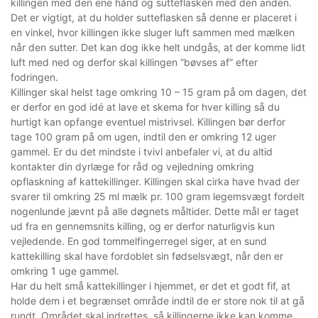
killingen med den ene hånd og sutteflasken med den anden.
Det er vigtigt, at du holder sutteflasken så denne er placeret i
en vinkel, hvor killingen ikke sluger luft sammen med mælken
når den sutter. Det kan dog ikke helt undgås, at der komme lidt
luft med ned og derfor skal killingen ”bøvses af” efter
fodringen.
Killinger skal helst tage omkring 10 – 15 gram på om dagen, det
er derfor en god idé at lave et skema for hver killing så du
hurtigt kan opfange eventuel mistrivsel. Killingen bør derfor
tage 100 gram på om ugen, indtil den er omkring 12 uger
gammel. Er du det mindste i tvivl anbefaler vi, at du altid
kontakter din dyrlæge for råd og vejledning omkring
opflaskning af kattekillinger. Killingen skal cirka have hvad der
svarer til omkring 25 ml mælk pr. 100 gram legemsvægt fordelt
nogenlunde jævnt på alle døgnets måltider. Dette mål er taget
ud fra en gennemsnits killing, og er derfor naturligvis kun
vejledende. En god tommelfingerregel siger, at en sund
kattekilling skal have fordoblet sin fødselsvægt, når den er
omkring 1 uge gammel.
Har du helt små kattekillinger i hjemmet, er det et godt fif, at
holde dem i et begrænset område indtil de er store nok til at gå
rundt. Området skal indrettes, så killingerne ikke kan komme