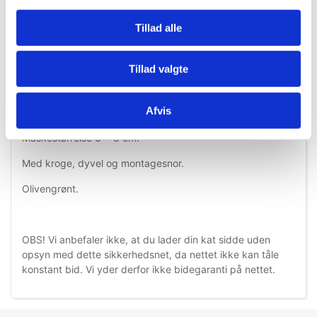
Tillad alle
Information
Specifikationer
Tillad valgte
Hårdfør pga. indvævet metaltråd.
Afvis
Vejrfast og UV bestandig.
Maskestørrelse 3 x 3 cm.
Med kroge, dyvel og montagesnor.
Olivengrønt.
OBS! Vi anbefaler ikke, at du lader din kat sidde uden
opsyn med dette sikkerhedsnet, da nettet ikke kan tåle
konstant bid. Vi yder derfor ikke bidegaranti på nettet.