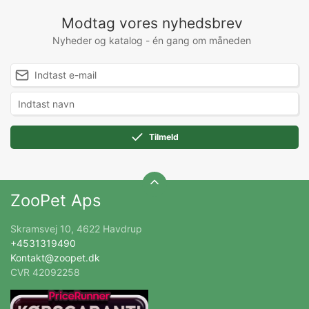
Modtag vores nyhedsbrev
Nyheder og katalog - én gang om måneden
Tilmeld
ZooPet Aps
Skramsvej 10, 4622 Havdrup
+4531319490
Kontakt@zoopet.dk
CVR 42092258