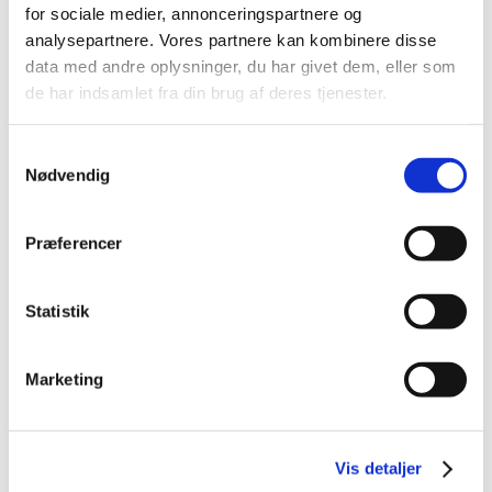
for sociale medier, annonceringspartnere og
analysepartnere. Vores partnere kan kombinere disse
data med andre oplysninger, du har givet dem, eller som
de har indsamlet fra din brug af deres tjenester.
5705358835018
DIAFARM BITTERSPRAY
100 ML
Samtykkevalg
Nødvendig
DKK 85,00
DKK 68,00 ekskl. moms
Præferencer
Køb nu
Ikke på lager
Statistik
Marketing
Vis detaljer