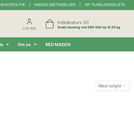
NDATAPOLITIK
HANDELSBETINGELSER
VIP TILMELDINGSLISTE
Indkøbskurv (0)
Gratis levering ved DKK 500 op til 20 kg
LOG IND
ds
Om os
RED MADEN
Mest solgte