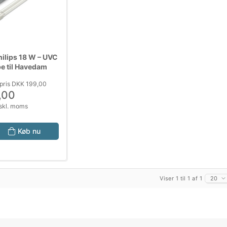
ilips 18 W – UVC
e til Havedam
pris DKK 199,00
,00
skl. moms
Køb nu
Viser 1 til 1 af 1
20