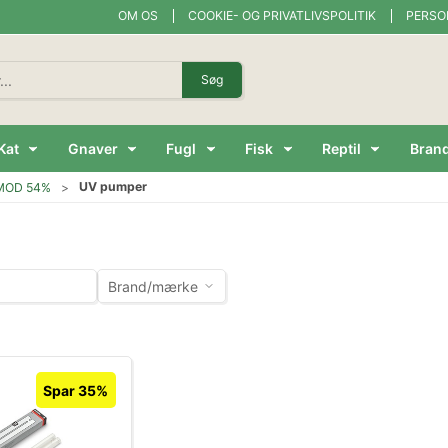
OM OS
COOKIE- OG PRIVATLIVSPOLITIK
PERSO
Søg
Kat
Gnaver
Fugl
Fisk
Reptil
Bran
UV pumper
IMOD 54%
Brand/mærke
Spar 35%