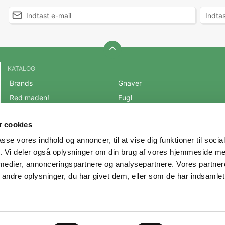
KATALOG
Brands
Gnaver
Red maden!
Fugl
BLACK FRIDAY 2025
Fisk
 cookies
Mest populære varer
Reptil
passe vores indhold og annoncer, til at vise dig funktioner til soci
OUTLET
Hest
fik. Vi deler også oplysninger om din brug af vores hjemmeside m
Hund
Andre Dyr
 medier, annonceringspartnere og analysepartnere. Vores partne
Kat
Veterinærfoder
ndre oplysninger, du har givet dem, eller som de har indsamlet 