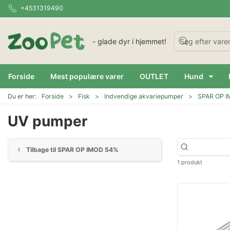
+4531319490
- glade dyr i hjemmet!
Forside
Mest populære varer
OUTLET
Hund
Du er her:
Forside
Fisk
Indvendige akvariepumper
SPAR OP 
UV pumper
Tilbage til SPAR OP IMOD 54%
1 produkt