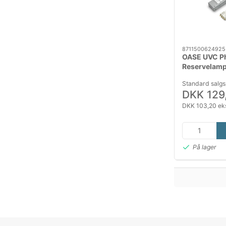
8711500624925
OASE UVC Ph
Reservelamp
Standard salgs
DKK 129
DKK 103,20 ek
På lager