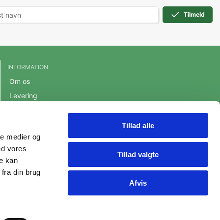
Tilmeld
INFORMATION
Om os
Levering
Handelsbetingelser
Cookie- og privatlivspolitik
Tillad alle
ale medier og
Persondatapolitik
ed vores
Fortrydelsesret
Tillad valgte
re kan
fra din brug
Afvis